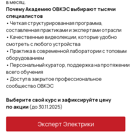
в месяц.
Почему Академию ОВКЭС выбирают тысячи
специалистов
• Четкая структурированная программа,
составленная практиками и экспертами отрасли
• Качественные видеолекции, которые удобно
8 (800) 222 3 444
смотреть с любого устройства
info@klimat.academy
• Практика в современной лаборатории с топовым
оборудованием
125 493, Москва, ул. Нарвская, д. 21
• Персональный куратор, поддержка на протяжении
всего обучения
• Доступ в закрытое профессиональное
сообщество ОВКЭС
НАВИГАЦИЯ ПО САЙТУ
Выберите свой курс и зафиксируйте цену
по акции
(до 30.11.2025)
Эксперт Отопления 2.0
Эксперт Электрики
Эксперт Электрики
Эксперт Кондиционирования
Бесплатные уроки по монтажу отопления