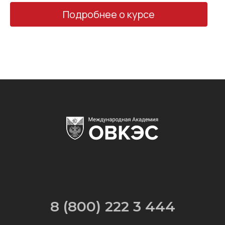
Подробнее о курсе
8 (800) 222 3 444
info@klimat.academy
125 493, Москва, ул. Нарвская, д. 21
НАВИГАЦИЯ ПО САЙТУ
Эксперт Отопления 2.0
Эксперт Электрики
Эксперт Кондиционирования
Бесплатные уроки по монтажу отопления
Бесплатные уроки по электромонтажу
Бесплатные уроки по монтажу
кондиционеров
PRO Теплоносители
Как собрать электрощиток