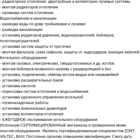
- радиаторное отопление: двухтрубные и коллекторно-лучевые системы
- монтаж радиаторов отопления
- промывка систем отопления
Водоснабжению и канализации
- разводка воды по дому тройниковая и лучевая
- разводка канализации
- установка редукторов давления, водонагревателей, бойлеров,
полотенцесушителей
- установка систем защиты от протечек
- монтаж фильтров, сухих сифонов, защиты от гидроударов, греющих кабелей
Котельного оборудования
- монтаж газовых, электрических, твердотоплевных и др. котлов
- монтаж бойлеров косвенного нагрева с рециркуляцией и без
- установка, подключение, обвязка котлов медью или нержавейкой
- установка расширительных баков
- установка насосов
- опрессовка систем отопления и водоснабжения
- установка удаленного управления котельной
- пусконаладочные работы
- установка коаксиальных дымоходов
- установка коллекторов отопления
- ЕЖЕГОДНОЕ обслуживание котельного оборудвания
Использую СЕРТИФИЦИРОВАННЫЕ материалы и проверенное моим
опытом оборудование. Являюсь сертифицированным специалистом ZONT,
VALTEC, BAXI. Постоянно прохожу повышение квалификации. Смогу дать